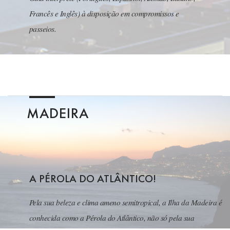
Francês e Inglês) à disposição em compromissos e
passeios.
MADEIRA
A PÉROLA DO ATLÂNTICO!
Pela sua beleza e clima ameno semitropical, a Ilha da Madeira é
conhecida como a Pérola do Atlântico, não só pela sua